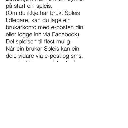
på start ein spleis.
(Om du ikkje har brukt Spleis
tidlegare, kan du lage ein
brukarkonto med e-posten din
eller logge inn via Facebook).
Del spleisen til flest mulig.
Når ein brukar Spleis kan ein
dele vidare via e-post og sms,
om ein ikkje er registrert på
Facebook og andre sosiale
medie).
Her kan ein laste ned Flyers
om «Fokus på ME» i Pdf-fil, og
eventuelt skrive ut ved behov
på tosidig A4-ark, brette arket
på midten, slik at ein får ein
bretta flyers i A5 med tekst på