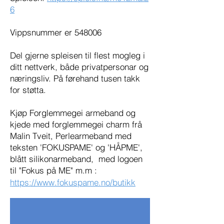
6
Vippsnummer er 548006
Del gjerne spleisen til flest mogleg i
ditt nettverk, både privatpersonar og
næringsliv. På førehand tusen takk
for støtta.
Kjøp Forglemmegei armeband og
kjede med forglemmegei charm frå
Malin Tveit, Perlearmeband med
teksten 'FOKUSPAME' og 'HÅPME',
blått silikonarmeband, med logoen
til "Fokus på ME" m.m :
https://www.fokuspame.no/butikk