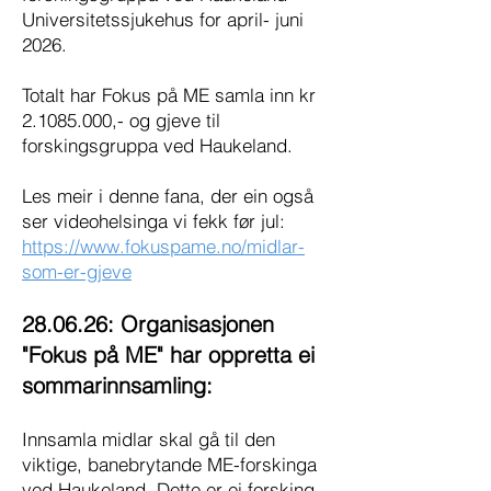
Universitetssjukehus for april- juni
2026.
Totalt har Fokus på ME samla inn kr
2.1085.000
,- og gjeve til
forskingsgruppa ved Haukeland.
Les meir i denne fana, der ein også
ser videohelsinga vi fekk før jul:
https://www.fokuspame.no/midlar-
som-er-gjeve
28.06.26: Organisasjonen
"Fokus på ME" har oppretta ei
sommarinnsamling:
Innsamla midlar skal gå til den
viktige, banebrytande ME-forskinga
ved Haukeland. Dette er ei forsking