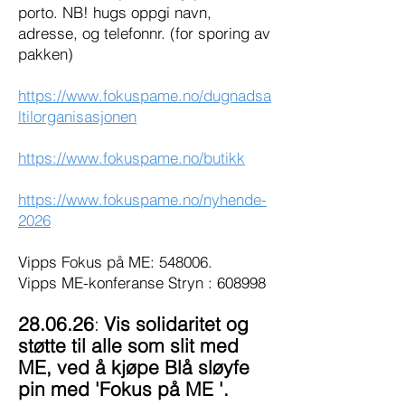
porto. NB! hugs oppgi navn,
adresse, og telefonnr. (for sporing av
pakken)
https://www.fokuspame.no/dugnadsa
ltilorganisasjonen
https://www.fokuspame.no/butikk
https://www.fokuspame.no/nyhende-
2026
​Vipps Fokus på ME: 548006.
Vipps ME-konferanse Stryn : 608998
28.06.26
:
Vis solidaritet og
støtte til alle som slit med
ME, ved å kjøpe ​​​Blå sløyfe
pin med 'Fokus på ME '.