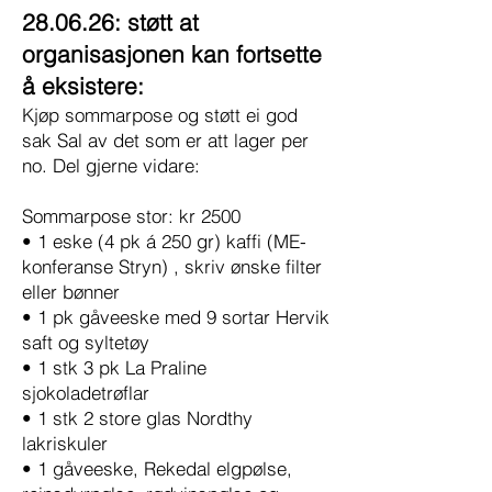
28.06.26: støtt at
organisasjonen kan fortsette
å eksistere:
Kjøp sommarpose og støtt ei god
sak Sal av det som er att lager per
no. Del gjerne vidare:
Sommarpose stor: kr 2500
• 1 eske (4 pk á 250 gr) kaffi (ME-
konferanse Stryn) , skriv ønske filter
eller bønner
• 1 pk gåveeske med 9 sortar Hervik
saft og syltetøy
• 1 stk 3 pk La Praline
sjokoladetrøflar
• 1 stk 2 store glas Nordthy
lakriskuler
• 1 gåveeske, Rekedal elgpølse,