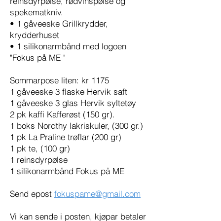
reinsdyrpølse, rødvinspølse og
spekematkniv.
• 1 gåveeske Grillkrydder,
krydderhuset
• 1 silikonarmbånd med logoen
"Fokus på ME "
Sommarpose liten: kr 1175
1 gåveeske 3 flaske Hervik saft
1 gåveeske 3 glas Hervik syltetøy
2 pk kaffi Kafferøst (150 gr).
1 boks Nordthy lakriskuler, (300 gr.)
1 pk La Praline trøflar (200 gr)
1 pk te, (100 gr)
1 reinsdyrpølse
1 silikonarmbånd Fokus på ME
Send epost
fokuspame@gmail.com
Vi kan sende i posten, kjøpar betaler