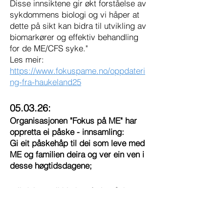
Disse innsiktene gir økt forståelse av
sykdommens biologi og vi håper at
dette på sikt kan bidra til utvikling av
biomarkører og effektiv behandling
for de ME/CFS syke."
Les meir:
https://www.fokuspame.no/oppdateri
ng-fra-haukeland25
05.03.26:
Organisasjonen "Fokus på ME" har
oppretta ei påske - innsamling:
Gi eit påskehåp til dei som leve med
ME og familien deira og ver ein ven i
desse høgtidsdagene;
- til dei som ikkje kan ferie påske
med turar i naturen, god mat og fritid
og tid til familie og vennar. Dei som