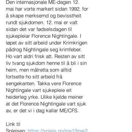
Den internasjonale ME-dagen 12.
mai har vorte markert sidan 1992, for
å skape merksemd og bevisstheit
rundt sjukdomen. 12. mai er valt
sidan det var fødselsdagen til
sjukepleiar Florence Nightingale. I
løpet av sitt arbeid under Krimkrigen
pådrog Nightingale seg krimfeber.
Ho vart aldri frisk att. Resten av sitt
liv tvang sjukdom henne til å bli i sin
heim, men målretta som alltid
fortsette ho sitt arbeid frå
sengekanten. Takka vere Florence
Nightingale vart sjukepleie eit
heiderleg yrke. Ulike kjelde meiner
at det Florence Nightingale vart sjuk
av, er det vi i dag kallar ME/CFS.
Link til
Spleisen:
https://spleis.no/me12mai2