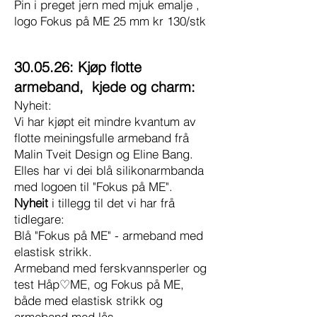
Pin i preget jern med mjuk emalje ,
logo Fokus på ME 25 mm kr 130/stk
30.05.26: Kjøp flotte
armeband, kjede og charm:
Nyheit:
Vi har kjøpt eit mindre kvantum av
flotte meiningsfulle armeband frå
Malin Tveit Design og Eline Bang.
Elles har vi dei blå silikonarmbanda
med logoen til "Fokus på ME".
Nyheit
i tillegg til det vi har frå
tidlegare:
Blå "Fokus på ME" - armeband med
elastisk strikk.
Armeband med ferskvannsperler og
test Håp♡ME, og Fokus på ME,
både med elastisk strikk og
armeband med lås.