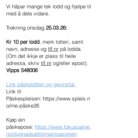
Vi håpar mange tek lodd og hjelpe til
med å dele vidare.
Trekning onsdag
25.03.26:
Kr 10 per lodd
, merk lotteri, samt
navn, adresse og
tlf.nr
på lodda.
(Om det ikkje er plass til heile
adressa, skriv
tlf.nr
og/eller epost).
Vipps 548006
Link påskelotteri og gevinstar.
Link til
Påskespleisen:
https://www.spleis.n
o/me-påske26
Kjøp ein
påskepose:
https://www.fokuspame.
no/dugnadsaltilorganisasjonen