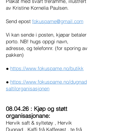
Plakat med svart treramme, illustrert
av Kristine Kornelia Paulsen.
Send epost
fokuspame@gmail.com
Vi kan sende i posten, kjøpar betaler
porto. NB! hugs oppgi navn,
adresse, og telefonnr. (for sporing av
pakken)
●
https://www.fokuspame.no/butikk
●
https://www.fokuspame.no/dugnad
saltilorganisasjonen
08.04.26 : Kjøp og støtt
organisasjonane:
Hervik saft & syltetøy , Hervik
Dugnad , Kaffi frå Kafferøst , te frå